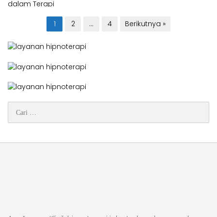
Paginasi
1
2
…
4
Berikutnya »
pos
Cari
untuk: