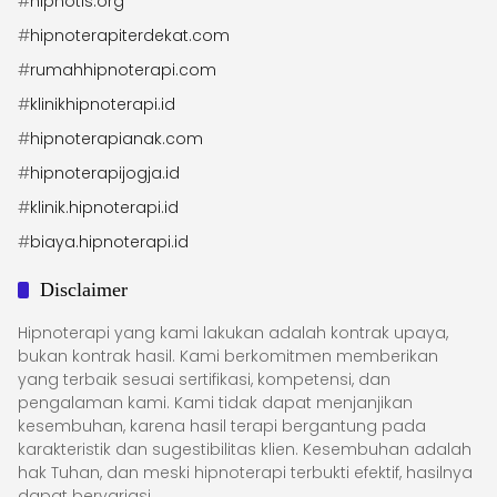
#
hipnotis.org
#
hipnoterapiterdekat.com
#
rumahhipnoterapi.com
#
klinikhipnoterapi.id
#
hipnoterapianak.com
#
hipnoterapijogja.id
#
klinik.hipnoterapi.id
#
biaya.hipnoterapi.id
Disclaimer
Hipnoterapi yang kami lakukan adalah kontrak upaya,
bukan kontrak hasil. Kami berkomitmen memberikan
yang terbaik sesuai sertifikasi, kompetensi, dan
pengalaman kami. Kami tidak dapat menjanjikan
kesembuhan, karena hasil terapi bergantung pada
karakteristik dan sugestibilitas klien. Kesembuhan adalah
hak Tuhan, dan meski hipnoterapi terbukti efektif, hasilnya
dapat bervariasi.