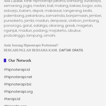
: Klinik hipnoterapi jakarta, bandung, surabaya,
Area Layanan
semarang, jogja, medan, bali, malang, bekasi, bogor, solo,
sidoarjo, batam, depok, makassar, tangerang, kediri,
palembang, pekanbaru, samarinda, banjarmasin, jember,
purwokerto, jambi, madiun, denpasar, cirebon, jombang,
ponorogo, garut, salatiga, cikarang, gresik, magetan,
nganjuk, madiun, padang, mojokerto, cibubur,
probolinggo, lampung, cimahi.
Anda Seorang Hipnoterapis Profesional?
DAFTAR GRATIS
BERGABUNGLAH BERSAMA KAMI.
Our Network
#
hipnoterapi.id
#
hipnoterapi.net
#
hipnoterapi.biz
#
hipnoterapi.org
#
terapi.id