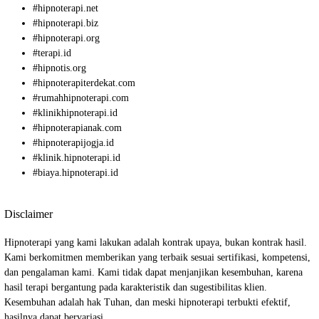
#
hipnoterapi.net
#
hipnoterapi.biz
#
hipnoterapi.org
#
terapi.id
#
hipnotis.org
#
hipnoterapiterdekat.com
#
rumahhipnoterapi.com
#
klinikhipnoterapi.id
#
hipnoterapianak.com
#
hipnoterapijogja.id
#
klinik.hipnoterapi.id
#
biaya.hipnoterapi.id
Disclaimer
Hipnoterapi yang kami lakukan adalah kontrak upaya, bukan kontrak hasil.
Kami berkomitmen memberikan yang terbaik sesuai sertifikasi, kompetensi,
dan pengalaman kami. Kami tidak dapat menjanjikan kesembuhan, karena
hasil terapi bergantung pada karakteristik dan sugestibilitas klien.
Kesembuhan adalah hak Tuhan, dan meski hipnoterapi terbukti efektif,
hasilnya dapat bervariasi.