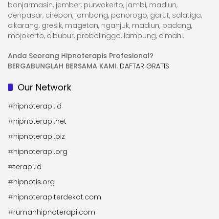
banjarmasin, jember, purwokerto, jambi, madiun,
denpasar, cirebon, jombang, ponorogo, garut, salatiga,
cikarang, gresik, magetan, nganjuk, madiun, padang,
mojokerto, cibubur, probolinggo, lampung, cimahi.
Anda Seorang Hipnoterapis Profesional?
BERGABUNGLAH BERSAMA KAMI.
DAFTAR GRATIS
Our Network
#
hipnoterapi.id
#
hipnoterapi.net
#
hipnoterapi.biz
#
hipnoterapi.org
#
terapi.id
#
hipnotis.org
#
hipnoterapiterdekat.com
#
rumahhipnoterapi.com