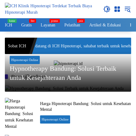
Langsung
ke
konten
ICH
Gratis
Layanan
Pelatihan
Artikel & Edukasi
Kol
Sobat ICH
Selamat datang di ICH Hipnoterapi, sahabat terbaik untuk kesehatan
Hipnoterapi Online
Hypnotherapy Bandung: Solusi Terbaik
#terapiBandung
untuk Kesejahteraan Anda
Harga Hipnoterapi Bandung: Solusi untuk Kesehatan
Mental
Hipnoterapi Online