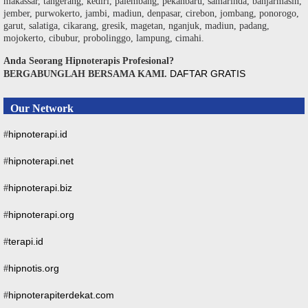
makassar, tangerang, kediri, palembang, pekanbaru, samarinda, banjarmasin,
jember, purwokerto, jambi, madiun, denpasar, cirebon, jombang, ponorogo,
garut, salatiga, cikarang, gresik, magetan, nganjuk, madiun, padang,
mojokerto, cibubur, probolinggo, lampung, cimahi.
Anda Seorang Hipnoterapis Profesional?
DAFTAR GRATIS
BERGABUNGLAH BERSAMA KAMI.
Our Network
hipnoterapi.id
#
hipnoterapi.net
#
hipnoterapi.biz
#
hipnoterapi.org
#
terapi.id
#
hipnotis.org
#
hipnoterapiterdekat.com
#