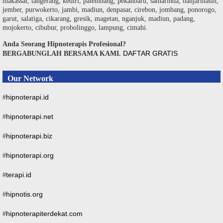
makassar, tangerang, kediri, palembang, pekanbaru, samarinda, banjarmasin,
jember, purwokerto, jambi, madiun, denpasar, cirebon, jombang, ponorogo,
garut, salatiga, cikarang, gresik, magetan, nganjuk, madiun, padang,
mojokerto, cibubur, probolinggo, lampung, cimahi.
Anda Seorang Hipnoterapis Profesional?
DAFTAR GRATIS
BERGABUNGLAH BERSAMA KAMI.
Our Network
hipnoterapi.id
#
hipnoterapi.net
#
hipnoterapi.biz
#
hipnoterapi.org
#
terapi.id
#
hipnotis.org
#
hipnoterapiterdekat.com
#