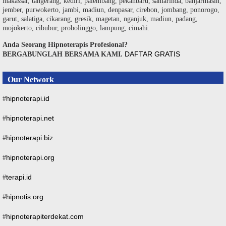
makassar, tangerang, kediri, palembang, pekanbaru, samarinda, banjarmasin,
jember, purwokerto, jambi, madiun, denpasar, cirebon, jombang, ponorogo,
garut, salatiga, cikarang, gresik, magetan, nganjuk, madiun, padang,
mojokerto, cibubur, probolinggo, lampung, cimahi.
Anda Seorang Hipnoterapis Profesional?
DAFTAR GRATIS
BERGABUNGLAH BERSAMA KAMI.
Our Network
hipnoterapi.id
#
hipnoterapi.net
#
hipnoterapi.biz
#
hipnoterapi.org
#
terapi.id
#
hipnotis.org
#
hipnoterapiterdekat.com
#