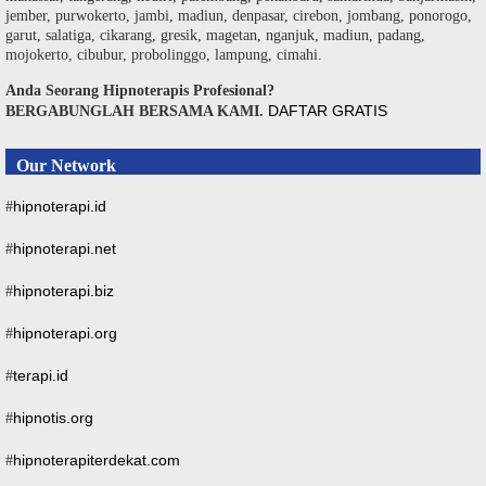
jember, purwokerto, jambi, madiun, denpasar, cirebon, jombang, ponorogo,
garut, salatiga, cikarang, gresik, magetan, nganjuk, madiun, padang,
mojokerto, cibubur, probolinggo, lampung, cimahi.
Anda Seorang Hipnoterapis Profesional?
DAFTAR GRATIS
BERGABUNGLAH BERSAMA KAMI.
Our Network
hipnoterapi.id
#
hipnoterapi.net
#
hipnoterapi.biz
#
hipnoterapi.org
#
terapi.id
#
hipnotis.org
#
hipnoterapiterdekat.com
#