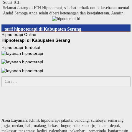
Langsung
Sobat ICH
ke
Selamat datang di ICH Hipnoterapi, sahabat terbaik untuk kesehatan mental
konten
Anda! Semoga Anda selalu diberi ketenangan dan kesejahteraan. Aamiin.
tarif hipnoterapi di Kabupaten Serang
Hipnoterapi Online
Hipnoterapi di Kabupaten Serang
Hipnoterapi Terdekat
Cari
untuk:
Area Layanan
: Klinik hipnoterapi jakarta, bandung, surabaya, semarang,
jogja, medan, bali, malang, bekasi, bogor, solo, sidoarjo, batam, depok,
makassar, tangerang, kediri, palembang, pekanbaru, samarinda, banjarmasin,