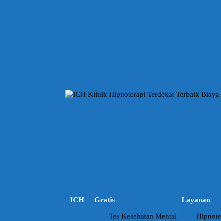
L
a
n
g
s
u
n
g
k
e
k
o
n
t
e
n
ICH
Gratis
Layanan
Tes Kesehatan Mental
Hipnote