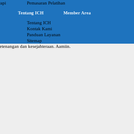
api
Pemasaran Pelatihan
Tentang ICH
Member Area
Tentang ICH
Kontak Kami
Panduan Layanan
Sitemap
ketenangan dan kesejahteraan. Aamiin.