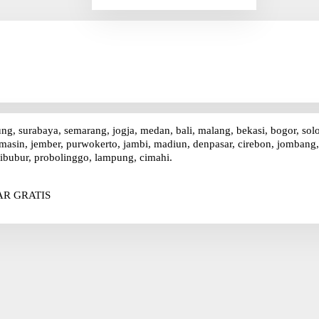
r
i
u
n
t
u
k
:
ung, surabaya, semarang, jogja, medan, bali, malang, bekasi, bogor, sol
asin, jember, purwokerto, jambi, madiun, denpasar, cirebon, jombang, p
ibubur, probolinggo, lampung, cimahi.
R GRATIS