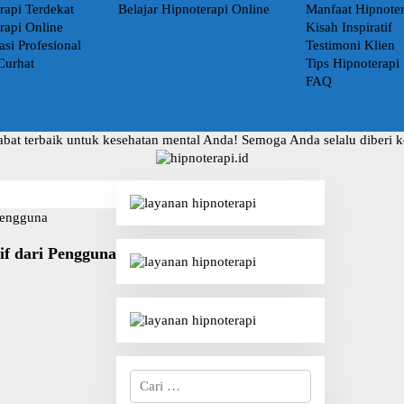
rapi Terdekat
Belajar Hipnoterapi Online
Manfaat Hipnoter
rapi Online
Kisah Inspiratif
asi Profesional
Testimoni Klien
Curhat
Tips Hipnoterapi
FAQ
abat terbaik untuk kesehatan mental Anda! Semoga Anda selalu diberi 
if dari Pengguna
C
a