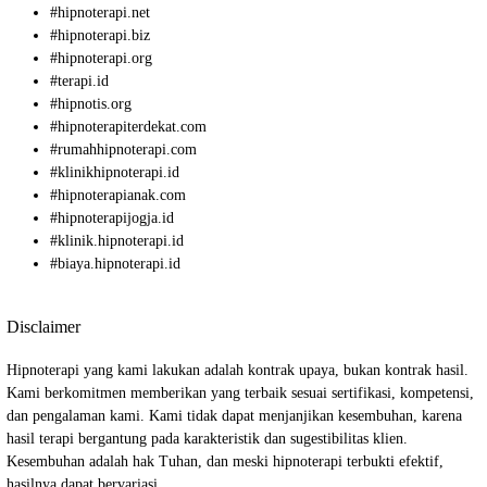
#
hipnoterapi.net
#
hipnoterapi.biz
#
hipnoterapi.org
#
terapi.id
#
hipnotis.org
#
hipnoterapiterdekat.com
#
rumahhipnoterapi.com
#
klinikhipnoterapi.id
#
hipnoterapianak.com
#
hipnoterapijogja.id
#
klinik.hipnoterapi.id
#
biaya.hipnoterapi.id
Disclaimer
Hipnoterapi yang kami lakukan adalah kontrak upaya, bukan kontrak hasil.
Kami berkomitmen memberikan yang terbaik sesuai sertifikasi, kompetensi,
dan pengalaman kami. Kami tidak dapat menjanjikan kesembuhan, karena
hasil terapi bergantung pada karakteristik dan sugestibilitas klien.
Kesembuhan adalah hak Tuhan, dan meski hipnoterapi terbukti efektif,
hasilnya dapat bervariasi.