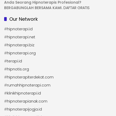
Anda Seorang Hipnoterapis Profesional?
BERGABUNGLAH BERSAMA KAMI.
DAFTAR GRATIS
Our Network
#
hipnoterapi.id
#
hipnoterapi.net
#
hipnoterapi.biz
#
hipnoterapi.org
#
terapi.id
#
hipnotis.org
#
hipnoterapiterdekat.com
#
rumahhipnoterapi.com
#
klinikhipnoterapi.id
#
hipnoterapianak.com
#
hipnoterapijogja.id