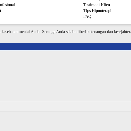
ofesional
Testimoni Klien
t
Tips Hipnoterapi
FAQ
M
k kesehatan mental Anda! Semoga Anda selalu diberi ketenangan dan kesejahter