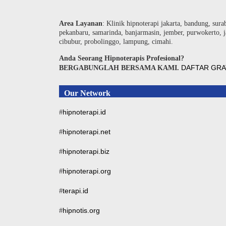
Area Layanan
: Klinik hipnoterapi jakarta, bandung, sura
pekanbaru, samarinda, banjarmasin, jember, purwokerto, j
cibubur, probolinggo, lampung, cimahi.
Anda Seorang Hipnoterapis Profesional?
DAFTAR GRA
BERGABUNGLAH BERSAMA KAMI.
Our Network
hipnoterapi.id
#
hipnoterapi.net
#
hipnoterapi.biz
#
hipnoterapi.org
#
terapi.id
#
hipnotis.org
#