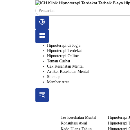
Langsung
ke
konten
Hipnoterapi di Jogja
Hipnoterapi Terdekat
Hipnoterapi Online
Teman Curhat
Cek Kesehatan Mental
Artikel Kesehatan Mental
Sitemap
Member Area
ICH
Gratis
Layanan
Tes Kesehatan Mental
Hipnoterapi 
Konsultasi Awal
Hipnoterapi 
Kado Ulang Tahun
Hipnoterapi 