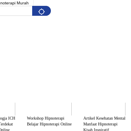
Pelatihan
Artikel & Edukasi
K
Jogja ICH
Workshop Hipnoterapi
Artikel Kesehatan Mental
Terdekat
Belajar Hipnoterapi Online
Manfaat Hipnoterapi
Online
Kisah Inspiratif