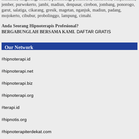
jember, purwokerto, jambi, madiun, denpasar, cirebon, jombang, ponorogo,
garut, salatiga, cikarang, gresik, magetan, nganjuk, madiun, padang,
mojokerto, cibubur, probolinggo, lampung, cimahi.
Anda Seorang Hipnoterapis Profesional?
DAFTAR GRATIS
BERGABUNGLAH BERSAMA KAMI.
Our Network
hipnoterapi.id
#
hipnoterapi.net
#
hipnoterapi.biz
#
hipnoterapi.org
#
terapi.id
#
hipnotis.org
#
hipnoterapiterdekat.com
#