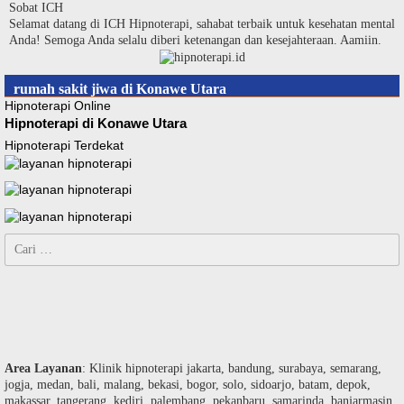
Langsung
Sobat ICH
ke
Selamat datang di ICH Hipnoterapi, sahabat terbaik untuk kesehatan mental
konten
Anda! Semoga Anda selalu diberi ketenangan dan kesejahteraan. Aamiin.
rumah sakit jiwa di Konawe Utara
Hipnoterapi Online
Hipnoterapi di Konawe Utara
Hipnoterapi Terdekat
Cari
untuk:
Area Layanan
: Klinik hipnoterapi jakarta, bandung, surabaya, semarang,
jogja, medan, bali, malang, bekasi, bogor, solo, sidoarjo, batam, depok,
makassar, tangerang, kediri, palembang, pekanbaru, samarinda, banjarmasin,