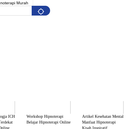
Pelatihan
Artikel & Edukasi
K
Jogja ICH
Workshop Hipnoterapi
Artikel Kesehatan Mental
Terdekat
Belajar Hipnoterapi Online
Manfaat Hipnoterapi
Online
Kisah Inspiratif