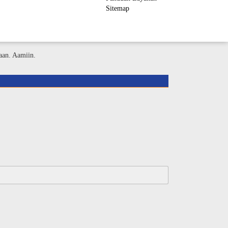
Sitemap
ember Area
aan. Aamiin.