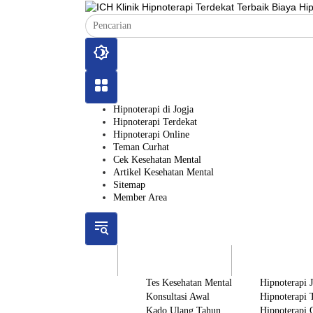
Langsung
ke
konten
Hipnoterapi di Jogja
Hipnoterapi Terdekat
Hipnoterapi Online
Teman Curhat
Cek Kesehatan Mental
Artikel Kesehatan Mental
Sitemap
Member Area
ICH
Gratis
Layanan
Tes Kesehatan Mental
Hipnoterapi 
Konsultasi Awal
Hipnoterapi 
Kado Ulang Tahun
Hipnoterapi 