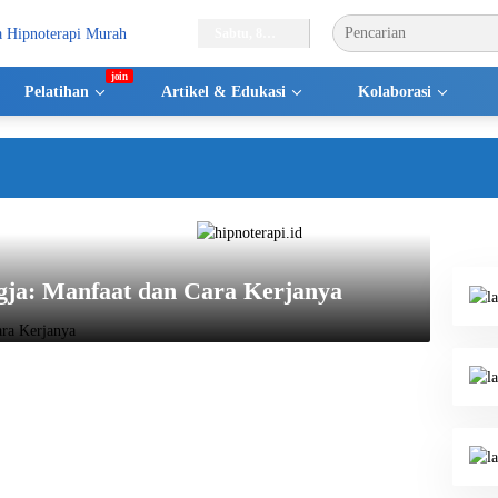
Sabtu, 8
Agustus
2026
Pelatihan
Artikel & Edukasi
Kolaborasi
S
gja: Manfaat dan Cara Kerjanya