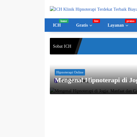
Langsung
ke
konten
ICH
Gratis
Layanan
Sobat ICH
Hipnoterapi Online
Mengenal Hipnoterapi di Jo
#relaksasijogja