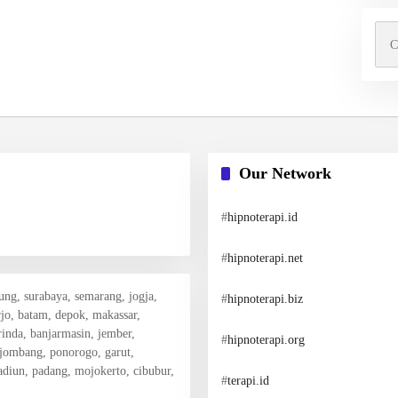
Cari
untu
Our Network
#
hipnoterapi.id
#
hipnoterapi.net
dung, surabaya, semarang, jogja,
#
hipnoterapi.biz
rjo, batam, depok, makassar,
inda, banjarmasin, jember,
#
hipnoterapi.org
 jombang, ponorogo, garut,
madiun, padang, mojokerto, cibubur,
#
terapi.id