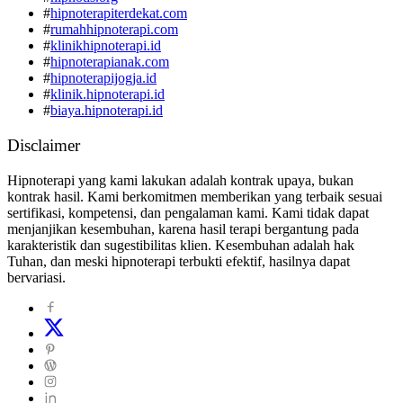
#
hipnoterapiterdekat.com
#
rumahhipnoterapi.com
#
klinikhipnoterapi.id
#
hipnoterapianak.com
#
hipnoterapijogja.id
#
klinik.hipnoterapi.id
#
biaya.hipnoterapi.id
Disclaimer
Hipnoterapi yang kami lakukan adalah kontrak upaya, bukan
kontrak hasil. Kami berkomitmen memberikan yang terbaik sesuai
sertifikasi, kompetensi, dan pengalaman kami. Kami tidak dapat
menjanjikan kesembuhan, karena hasil terapi bergantung pada
karakteristik dan sugestibilitas klien. Kesembuhan adalah hak
Tuhan, dan meski hipnoterapi terbukti efektif, hasilnya dapat
bervariasi.