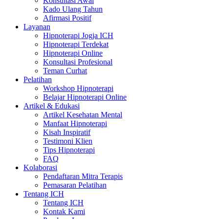
Konsultasi Awal
Kado Ulang Tahun
Afirmasi Positif
Layanan
Hipnoterapi Jogja ICH
Hipnoterapi Terdekat
Hipnoterapi Online
Konsultasi Profesional
Teman Curhat
Pelatihan
Workshop Hipnoterapi
Belajar Hipnoterapi Online
Artikel & Edukasi
Artikel Kesehatan Mental
Manfaat Hipnoterapi
Kisah Inspiratif
Testimoni Klien
Tips Hipnoterapi
FAQ
Kolaborasi
Pendaftaran Mitra Terapis
Pemasaran Pelatihan
Tentang ICH
Tentang ICH
Kontak Kami