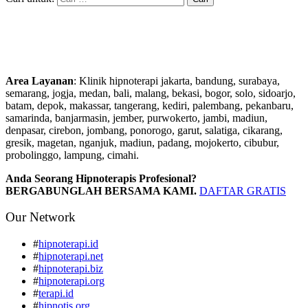
Area Layanan
: Klinik hipnoterapi jakarta, bandung, surabaya,
semarang, jogja, medan, bali, malang, bekasi, bogor, solo, sidoarjo,
batam, depok, makassar, tangerang, kediri, palembang, pekanbaru,
samarinda, banjarmasin, jember, purwokerto, jambi, madiun,
denpasar, cirebon, jombang, ponorogo, garut, salatiga, cikarang,
gresik, magetan, nganjuk, madiun, padang, mojokerto, cibubur,
probolinggo, lampung, cimahi.
Anda Seorang Hipnoterapis Profesional?
BERGABUNGLAH BERSAMA KAMI.
DAFTAR GRATIS
Our Network
#
hipnoterapi.id
#
hipnoterapi.net
#
hipnoterapi.biz
#
hipnoterapi.org
#
terapi.id
#
hipnotis.org