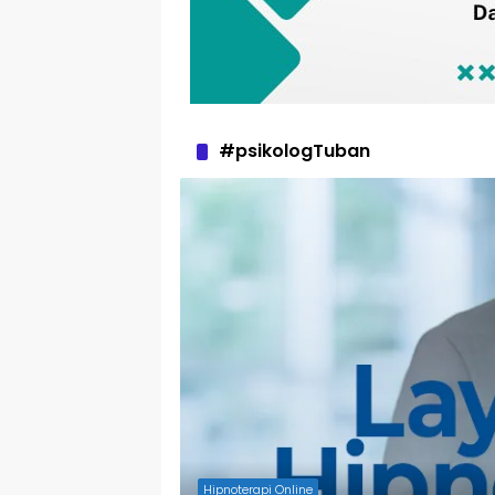
#psikologTuban
Hipnoterapi Online