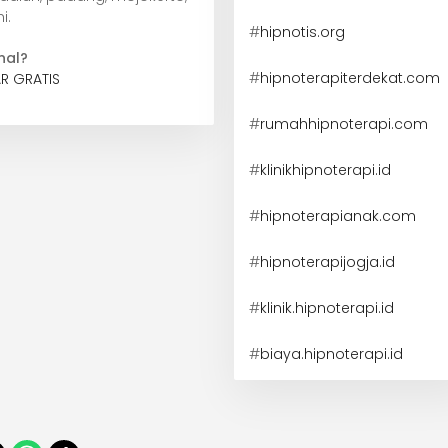
i.
#
hipnotis.org
nal?
#
hipnoterapiterdekat.com
R GRATIS
#
rumahhipnoterapi.com
#
klinikhipnoterapi.id
#
hipnoterapianak.com
#
hipnoterapijogja.id
#
klinik.hipnoterapi.id
#
biaya.hipnoterapi.id