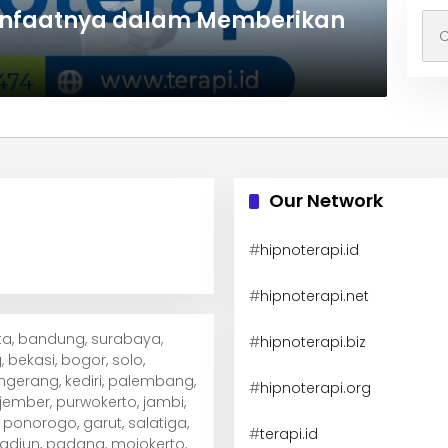
anfaatnya dalam Memberikan
Car
unt
Our Network
#
hipnoterapi.id
#
hipnoterapi.net
arta, bandung, surabaya,
#
hipnoterapi.biz
 bekasi, bogor, solo,
ngerang, kediri, palembang,
#
hipnoterapi.org
ember, purwokerto, jambi,
ponorogo, garut, salatiga,
#
terapi.id
madiun, padang, mojokerto,