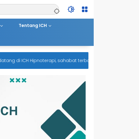
Tentang ICH
 di ICH Hipnoterapi, sahabat terbaik untuk kesehatan mental