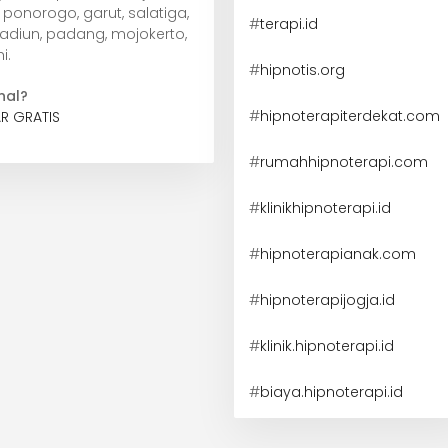
ponorogo, garut, salatiga,
#
terapi.id
madiun, padang, mojokerto,
i.
#
hipnotis.org
nal?
#
hipnoterapiterdekat.com
R GRATIS
#
rumahhipnoterapi.com
#
klinikhipnoterapi.id
#
hipnoterapianak.com
#
hipnoterapijogja.id
#
klinik.hipnoterapi.id
#
biaya.hipnoterapi.id