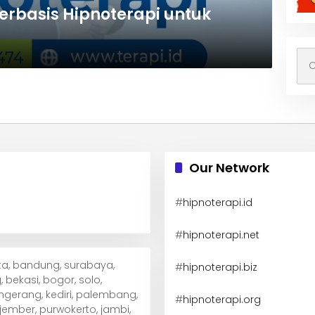
erbasis Hipnoterapi untuk
Car
unt
Our Network
#
hipnoterapi.id
#
hipnoterapi.net
arta, bandung, surabaya,
#
hipnoterapi.biz
 bekasi, bogor, solo,
ngerang, kediri, palembang,
#
hipnoterapi.org
ember, purwokerto, jambi,