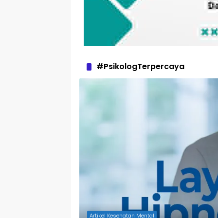
#PsikologTerpercaya
Artikel Kesehatan Mental