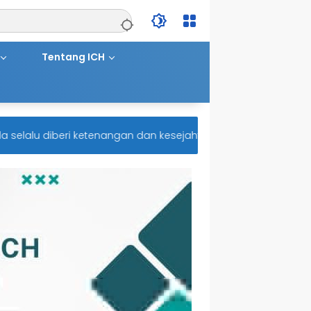
Tentang ICH
alu diberi ketenangan dan kesejahteraan. Aamiin.