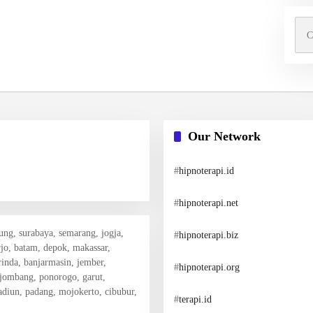
Cari
untu
Our Network
#
hipnoterapi.id
#
hipnoterapi.net
dung, surabaya, semarang, jogja,
#
hipnoterapi.biz
rjo, batam, depok, makassar,
inda, banjarmasin, jember,
#
hipnoterapi.org
 jombang, ponorogo, garut,
madiun, padang, mojokerto, cibubur,
#
terapi.id