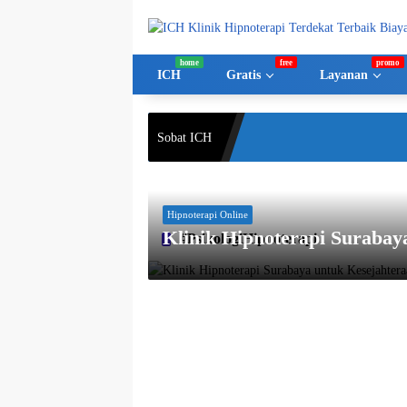
Langsung
ke
konten
ICH
Gratis
Layanan
Sobat ICH
Hipnoterapi Online
Klinik Hipnoterapi Surabay
#PsikologiHipnoterapi