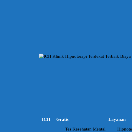
L
a
n
g
s
u
n
g
k
e
k
o
n
t
e
n
ICH
Gratis
Layanan
Tes Kesehatan Mental
Hipnote