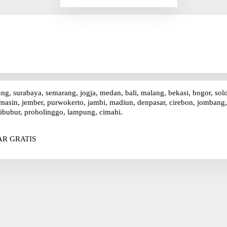
r
i
u
n
t
u
k
:
ung, surabaya, semarang, jogja, medan, bali, malang, bekasi, bogor, sol
asin, jember, purwokerto, jambi, madiun, denpasar, cirebon, jombang, p
ibubur, probolinggo, lampung, cimahi.
R GRATIS