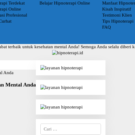
rapi Terdekat
Belajar Hipnoterapi Online
Manfaat Hipnoter
rapi Online
Kisah Inspiratif
asi Profesional
Testimoni Klien
Curhat
Tips Hipnoterapi
FAQ
abat terbaik untuk kesehatan mental Anda! Semoga Anda selalu diberi 
tan Mental Anda
C
a