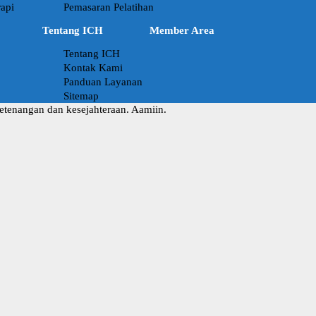
api
Pemasaran Pelatihan
Tentang ICH
Member Area
Tentang ICH
Kontak Kami
Panduan Layanan
Sitemap
ketenangan dan kesejahteraan. Aamiin.