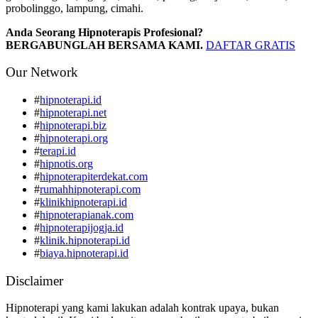
probolinggo, lampung, cimahi.
Anda Seorang Hipnoterapis Profesional?
BERGABUNGLAH BERSAMA KAMI.
DAFTAR GRATIS
Our Network
#
hipnoterapi.id
#
hipnoterapi.net
#
hipnoterapi.biz
#
hipnoterapi.org
#
terapi.id
#
hipnotis.org
#
hipnoterapiterdekat.com
#
rumahhipnoterapi.com
#
klinikhipnoterapi.id
#
hipnoterapianak.com
#
hipnoterapijogja.id
#
klinik.hipnoterapi.id
#
biaya.hipnoterapi.id
Disclaimer
Hipnoterapi yang kami lakukan adalah kontrak upaya, bukan