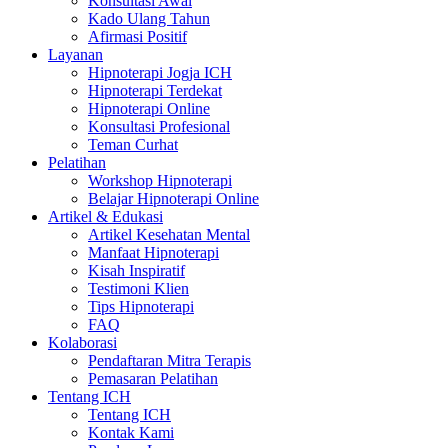
Konsultasi Awal
Kado Ulang Tahun
Afirmasi Positif
Layanan
Hipnoterapi Jogja ICH
Hipnoterapi Terdekat
Hipnoterapi Online
Konsultasi Profesional
Teman Curhat
Pelatihan
Workshop Hipnoterapi
Belajar Hipnoterapi Online
Artikel & Edukasi
Artikel Kesehatan Mental
Manfaat Hipnoterapi
Kisah Inspiratif
Testimoni Klien
Tips Hipnoterapi
FAQ
Kolaborasi
Pendaftaran Mitra Terapis
Pemasaran Pelatihan
Tentang ICH
Tentang ICH
Kontak Kami