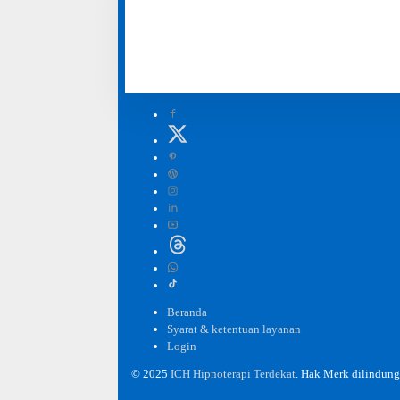
Hipnoterapi yang kami lakukan adalah kontrak upaya,
dapat menjanjikan kesembuhan, karena hasil terapi ber
dapat bervariasi.
Beranda
Syarat & ketentuan layanan
Login
© 2025
ICH Hipnoterapi Terdekat
. Hak Merk dilindun