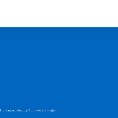
 bukan kontrak hasil. Kami berkomitmen memberikan yang terbaik sesuai sertifika
gantung pada karakteristik dan sugestibilitas klien. Kesembuhan adalah hak Tuhan,
gi undang-undang. @
Hipnoterapi Jogja