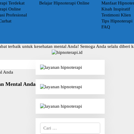
rapi Terdekat
Belajar Hipnoterapi Online
Manfaat Hipnoter
rapi Online
Kisah Inspiratif
asi Profesional
Testimoni Klien
Curhat
Tips Hipnoterapi
FAQ
abat terbaik untuk kesehatan mental Anda! Semoga Anda selalu diberi 
an Mental Anda
C
a