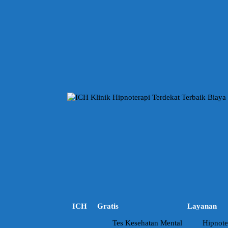
L
a
n
g
s
u
n
g
k
e
k
o
n
t
e
n
ICH
Gratis
Layanan
Tes Kesehatan Mental
Hipnote