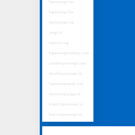
#
hipnoterapi.net
#
hipnoterapi.biz
#
hipnoterapi.org
#
terapi.id
#
hipnotis.org
#
hipnoterapiterdekat.com
#
rumahhipnoterapi.com
#
klinikhipnoterapi.id
#
hipnoterapianak.com
#
hipnoterapijogja.id
#
klinik.hipnoterapi.id
#
biaya.hipnoterapi.id
Disclaimer