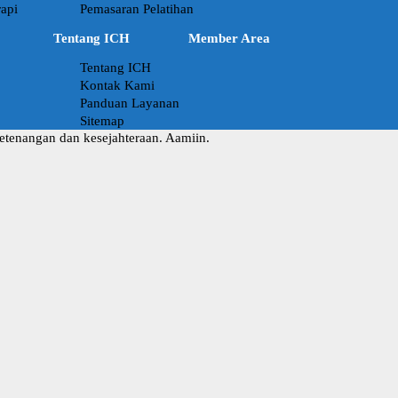
api
Pemasaran Pelatihan
Tentang ICH
Member Area
Tentang ICH
Kontak Kami
Panduan Layanan
Sitemap
ketenangan dan kesejahteraan. Aamiin.