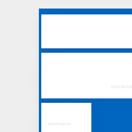
Area Layanan
: Klinik hipnoterapi jakarta, bandung, 
pekanbaru, samarinda, banjarmasin, jember, purwokerto
cibubur, probolinggo, lampung, cimahi.
Anda Seorang Hipnoterapis Profesional?
BERGABUNGLAH BERSAMA KAMI.
DAFTAR GR
Our Network
#
hipnoterapi.id