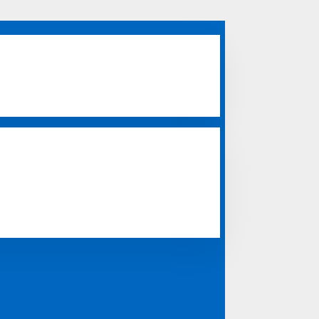
m, depok, makassar, tangerang, kediri, palembang,
 gresik, magetan, nganjuk, madiun, padang, mojokerto,