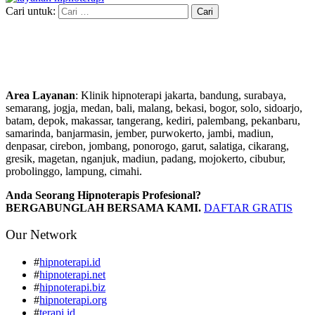
Cari untuk:
Area Layanan
: Klinik hipnoterapi jakarta, bandung, surabaya,
semarang, jogja, medan, bali, malang, bekasi, bogor, solo, sidoarjo,
batam, depok, makassar, tangerang, kediri, palembang, pekanbaru,
samarinda, banjarmasin, jember, purwokerto, jambi, madiun,
denpasar, cirebon, jombang, ponorogo, garut, salatiga, cikarang,
gresik, magetan, nganjuk, madiun, padang, mojokerto, cibubur,
probolinggo, lampung, cimahi.
Anda Seorang Hipnoterapis Profesional?
BERGABUNGLAH BERSAMA KAMI.
DAFTAR GRATIS
Our Network
#
hipnoterapi.id
#
hipnoterapi.net
#
hipnoterapi.biz
#
hipnoterapi.org
#
terapi.id