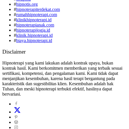
#
hipnotis.org
#
hipnoterapiterdekat.com
#
rumahhipnoterapi.com
#
klinikhipnoterapi.id
#
hipnoterapianak.com
#
hipnoterapijogja.id
#
klinik.hipnoterapi.id
#
biaya.hipnoterapi.id
Disclaimer
Hipnoterapi yang kami lakukan adalah kontrak upaya, bukan
kontrak hasil. Kami berkomitmen memberikan yang terbaik sesuai
sertifikasi, kompetensi, dan pengalaman kami. Kami tidak dapat
menjanjikan kesembuhan, karena hasil terapi bergantung pada
karakteristik dan sugestibilitas klien. Kesembuhan adalah hak
Tuhan, dan meski hipnoterapi terbukti efektif, hasilnya dapat
bervariasi.