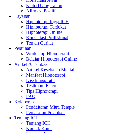
Konsultasi Awal
Kado Ulang Tahun
Afirmasi Positif
Layanan
Hipnoterapi Jogja ICH
Hipnoterapi Terdekat
Hipnoterapi Online
Konsultasi Profesional
Teman Curhat
Pelatihan
Workshop Hipnoterapi
Belajar Hipnoterapi Online
Artikel & Edukasi
Artikel Kesehatan Mental
Manfaat Hipnoterapi
Kisah Inspiratif
Testimoni Klien
Tips Hipnoterapi
FAQ
Kolaborasi
Pendaftaran Mitra Terapis
Pemasaran Pelatihan
Tentang ICH
Tentang ICH
Kontak Kami