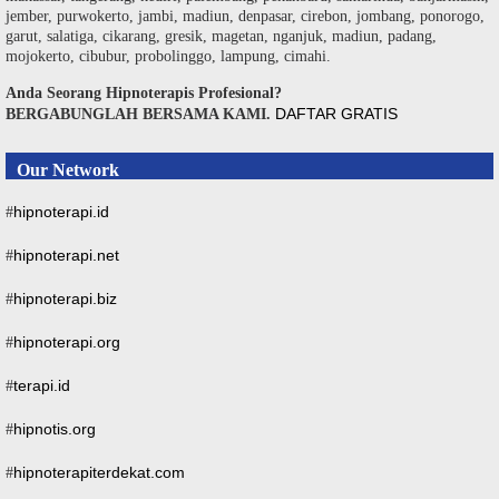
jember, purwokerto, jambi, madiun, denpasar, cirebon, jombang, ponorogo,
garut, salatiga, cikarang, gresik, magetan, nganjuk, madiun, padang,
mojokerto, cibubur, probolinggo, lampung, cimahi.
Anda Seorang Hipnoterapis Profesional?
DAFTAR GRATIS
BERGABUNGLAH BERSAMA KAMI.
Our Network
hipnoterapi.id
#
hipnoterapi.net
#
hipnoterapi.biz
#
hipnoterapi.org
#
terapi.id
#
hipnotis.org
#
hipnoterapiterdekat.com
#