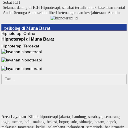
Langsung
Sobat ICH
ke
Selamat datang di ICH Hipnoterapi, sahabat terbaik untuk kesehatan mental
konten
Anda! Semoga Anda selalu diberi ketenangan dan kesejahteraan. Aamiin.
psikolog di Muna Barat
Hipnoterapi Online
Hipnoterapi di Muna Barat
Hipnoterapi Terdekat
Cari
untuk:
Area Layanan
: Klinik hipnoterapi jakarta, bandung, surabaya, semarang,
jogja, medan, bali, malang, bekasi, bogor, solo, sidoarjo, batam, depok,
makassar, tangerang, kediri, palembang, pekanbaru, samarinda, banjarmasin,