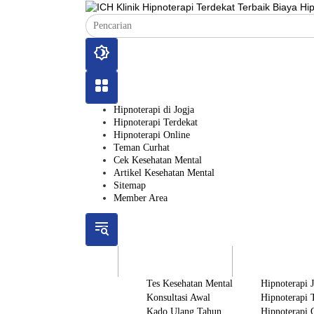
Langsung
ke
konten
Hipnoterapi di Jogja
Hipnoterapi Terdekat
Hipnoterapi Online
Teman Curhat
Cek Kesehatan Mental
Artikel Kesehatan Mental
Sitemap
Member Area
ICH
Gratis
Layanan
Tes Kesehatan Mental
Hipnoterapi 
Konsultasi Awal
Hipnoterapi 
Kado Ulang Tahun
Hipnoterapi 