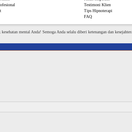
ofesional
Testimoni Klien
t
Tips Hipnoterapi
FAQ
M
k kesehatan mental Anda! Semoga Anda selalu diberi ketenangan dan kesejahter