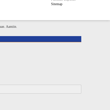
Sitemap
ember Area
aan. Aamiin.