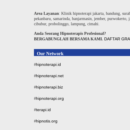
Area Layanan
: Klinik hipnoterapi jakarta, bandung, sura
pekanbaru, samarinda, banjarmasin, jember, purwokerto, j
cibubur, probolinggo, lampung, cimahi.
Anda Seorang Hipnoterapis Profesional?
DAFTAR GRA
BERGABUNGLAH BERSAMA KAMI.
Our Network
hipnoterapi.id
#
hipnoterapi.net
#
hipnoterapi.biz
#
hipnoterapi.org
#
terapi.id
#
hipnotis.org
#