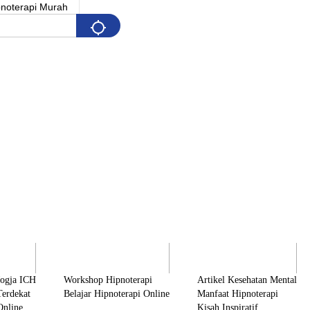
Pelatihan
Artikel & Edukasi
K
Jogja ICH
Workshop Hipnoterapi
Artikel Kesehatan Mental
Terdekat
Belajar Hipnoterapi Online
Manfaat Hipnoterapi
Online
Kisah Inspiratif