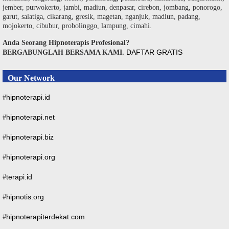
jember, purwokerto, jambi, madiun, denpasar, cirebon, jombang, ponorogo,
garut, salatiga, cikarang, gresik, magetan, nganjuk, madiun, padang,
mojokerto, cibubur, probolinggo, lampung, cimahi.
Anda Seorang Hipnoterapis Profesional?
DAFTAR GRATIS
BERGABUNGLAH BERSAMA KAMI.
Our Network
hipnoterapi.id
#
hipnoterapi.net
#
hipnoterapi.biz
#
hipnoterapi.org
#
terapi.id
#
hipnotis.org
#
hipnoterapiterdekat.com
#