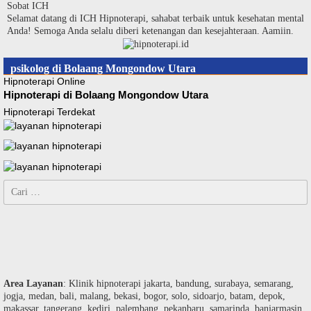
Langsung
Sobat ICH
ke
Selamat datang di ICH Hipnoterapi, sahabat terbaik untuk kesehatan mental
konten
Anda! Semoga Anda selalu diberi ketenangan dan kesejahteraan. Aamiin.
psikolog di Bolaang Mongondow Utara
Hipnoterapi Online
Hipnoterapi di Bolaang Mongondow Utara
Hipnoterapi Terdekat
Cari
untuk:
Area Layanan
: Klinik hipnoterapi jakarta, bandung, surabaya, semarang,
jogja, medan, bali, malang, bekasi, bogor, solo, sidoarjo, batam, depok,
makassar, tangerang, kediri, palembang, pekanbaru, samarinda, banjarmasin,