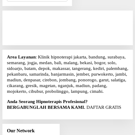
r
i
u
n
t
u
k
:
Area Layanan
: Klinik hipnoterapi jakarta, bandung, surabaya,
semarang, jogja, medan, bali, malang, bekasi, bogor, solo,
sidoarjo, batam, depok, makassar, tangerang, kediri, palembang,
pekanbaru, samarinda, banjarmasin, jember, purwokerto, jambi,
madiun, denpasar, cirebon, jombang, ponorogo, garut, salatiga,
cikarang, gresik, magetan, nganjuk, madiun, padang,
mojokerto, cibubur, probolinggo, lampung, cimahi.
Anda Seorang Hipnoterapis Profesional?
BERGABUNGLAH BERSAMA KAMI.
DAFTAR GRATIS
Our Network