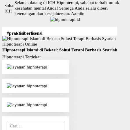
L
Selamat datang di ICH Hipnoterapi, sahabat terbaik untuk
Sobat
a
kesehatan mental Anda! Semoga Anda selalu diberi
ICH
n
ketenangan dan kesejahteraan. Aamiin.
g
s
u
#praktisiberlisensi
n
g
Hipnoterapi Online
k
Hipnoterapi Islami di Bekasi: Solusi Terapi Berbasis Syariah
e
Hipnoterapi Terdekat
k
o
n
t
e
n
C
a