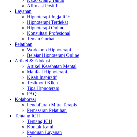
Kado Ulang Tahun
Afirmasi Positif
Layanan
Hipnoterapi Jogja ICH
Hipnoterapi Terdekat
Hipnoterapi Online
Konsultasi Profesional
Teman Curhat
Pelatihan
Workshop Hipnoterapi
Belajar Hipnoterapi Online
Artikel & Edukasi
Artikel Kesehatan Mental
Manfaat Hipnoterapi
Kisah Inspiratif
Testimoni Klien
Tips Hipnoterapi
FAQ
Kolaborasi
Pendaftaran Mitra Terapis
Pemasaran Pelatihan
Tentang ICH
Tentang ICH
Kontak Kami
Panduan Layanan