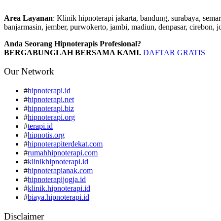
Area Layanan
: Klinik hipnoterapi jakarta, bandung, surabaya, sema
banjarmasin, jember, purwokerto, jambi, madiun, denpasar, cirebon, j
Anda Seorang Hipnoterapis Profesional?
BERGABUNGLAH BERSAMA KAMI.
DAFTAR GRATIS
Our Network
#
hipnoterapi.id
#
hipnoterapi.net
#
hipnoterapi.biz
#
hipnoterapi.org
#
terapi.id
#
hipnotis.org
#
hipnoterapiterdekat.com
#
rumahhipnoterapi.com
#
klinikhipnoterapi.id
#
hipnoterapianak.com
#
hipnoterapijogja.id
#
klinik.hipnoterapi.id
#
biaya.hipnoterapi.id
Disclaimer