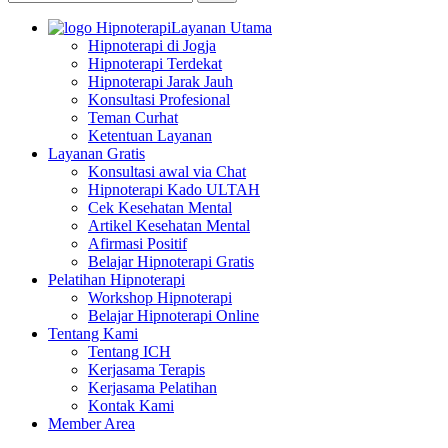
Layanan Utama
Hipnoterapi di Jogja
Hipnoterapi Terdekat
Hipnoterapi Jarak Jauh
Konsultasi Profesional
Teman Curhat
Ketentuan Layanan
Layanan Gratis
Konsultasi awal via Chat
Hipnoterapi Kado ULTAH
Cek Kesehatan Mental
Artikel Kesehatan Mental
Afirmasi Positif
Belajar Hipnoterapi Gratis
Pelatihan Hipnoterapi
Workshop Hipnoterapi
Belajar Hipnoterapi Online
Tentang Kami
Tentang ICH
Kerjasama Terapis
Kerjasama Pelatihan
Kontak Kami
Member Area