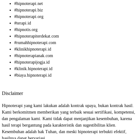
#
hipnoterapi.net
#
hipnoterapi.biz
#
hipnoterapi.org
#
terapi.id
#
hipnotis.org
#
hipnoterapiterdekat.com
#
rumahhipnoterapi.com
#
klinikhipnoterapi.id
#
hipnoterapianak.com
#
hipnoterapijogja.id
#
klinik.hipnoterapi.id
#
biaya.hipnoterapi.id
Disclaimer
Hipnoterapi yang kami lakukan adalah kontrak upaya, bukan kontrak hasil.
Kami berkomitmen memberikan yang terbaik sesuai sertifikasi, kompetensi,
dan pengalaman kami. Kami tidak dapat menjanjikan kesembuhan, karena
hasil terapi bergantung pada karakteristik dan sugestibilitas klien.
Kesembuhan adalah hak Tuhan, dan meski hipnoterapi terbukti efektif,
hasilnya dapat bervariasi.