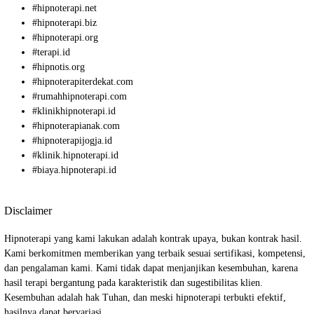
#
hipnoterapi.net
#
hipnoterapi.biz
#
hipnoterapi.org
#
terapi.id
#
hipnotis.org
#
hipnoterapiterdekat.com
#
rumahhipnoterapi.com
#
klinikhipnoterapi.id
#
hipnoterapianak.com
#
hipnoterapijogja.id
#
klinik.hipnoterapi.id
#
biaya.hipnoterapi.id
Disclaimer
Hipnoterapi yang kami lakukan adalah kontrak upaya, bukan kontrak hasil.
Kami berkomitmen memberikan yang terbaik sesuai sertifikasi, kompetensi,
dan pengalaman kami. Kami tidak dapat menjanjikan kesembuhan, karena
hasil terapi bergantung pada karakteristik dan sugestibilitas klien.
Kesembuhan adalah hak Tuhan, dan meski hipnoterapi terbukti efektif,
hasilnya dapat bervariasi.