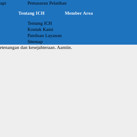
api
Pemasaran Pelatihan
Tentang ICH
Member Area
Tentang ICH
Kontak Kami
Panduan Layanan
Sitemap
ketenangan dan kesejahteraan. Aamiin.