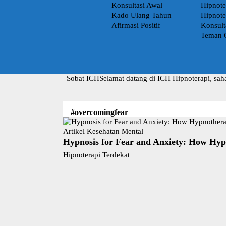
Konsultasi Awal
Hipnote
Kado Ulang Tahun
Hipnote
Afirmasi Positif
Konsult
Teman 
Sobat ICH
Selamat datang di ICH Hipnoterapi, sah
#overcomingfear
Artikel Kesehatan Mental
Hypnosis for Fear and Anxiety: How Hy
Hipnoterapi Terdekat