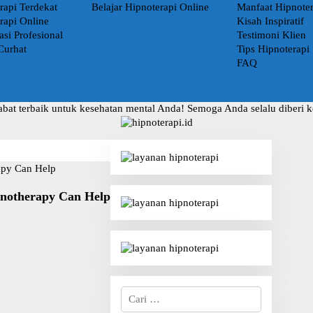
rapi Terdekat
Belajar Hipnoterapi Online
Manfaat Hipnoter
rapi Online
Kisah Inspiratif
asi Profesional
Testimoni Klien
Curhat
Tips Hipnoterapi
FAQ
abat terbaik untuk kesehatan mental Anda! Semoga Anda selalu diberi 
pnotherapy Can Help
Cari
untuk: