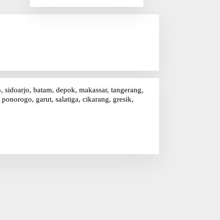
r
i
u
n
t
u
k
:
o, sidoarjo, batam, depok, makassar, tangerang,
onorogo, garut, salatiga, cikarang, gresik,