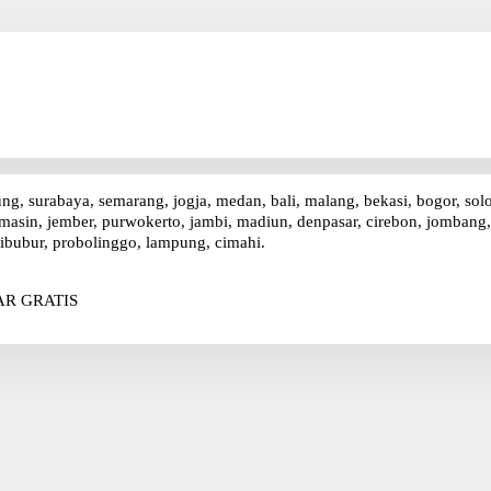
ung, surabaya, semarang, jogja, medan, bali, malang, bekasi, bogor, sol
asin, jember, purwokerto, jambi, madiun, denpasar, cirebon, jombang, p
ibubur, probolinggo, lampung, cimahi.
R GRATIS