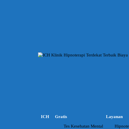
L
a
n
g
s
u
n
g
k
e
k
o
n
t
e
n
ICH
Gratis
Layanan
Tes Kesehatan Mental
Hipnote