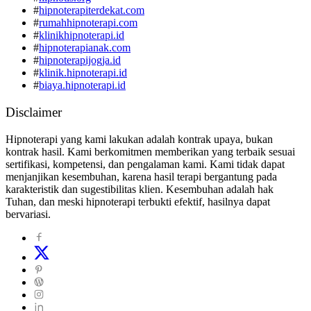
#
hipnoterapiterdekat.com
#
rumahhipnoterapi.com
#
klinikhipnoterapi.id
#
hipnoterapianak.com
#
hipnoterapijogja.id
#
klinik.hipnoterapi.id
#
biaya.hipnoterapi.id
Disclaimer
Hipnoterapi yang kami lakukan adalah kontrak upaya, bukan
kontrak hasil. Kami berkomitmen memberikan yang terbaik sesuai
sertifikasi, kompetensi, dan pengalaman kami. Kami tidak dapat
menjanjikan kesembuhan, karena hasil terapi bergantung pada
karakteristik dan sugestibilitas klien. Kesembuhan adalah hak
Tuhan, dan meski hipnoterapi terbukti efektif, hasilnya dapat
bervariasi.