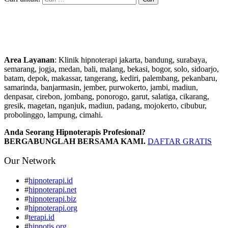
Area Layanan
: Klinik hipnoterapi jakarta, bandung, surabaya,
semarang, jogja, medan, bali, malang, bekasi, bogor, solo, sidoarjo,
batam, depok, makassar, tangerang, kediri, palembang, pekanbaru,
samarinda, banjarmasin, jember, purwokerto, jambi, madiun,
denpasar, cirebon, jombang, ponorogo, garut, salatiga, cikarang,
gresik, magetan, nganjuk, madiun, padang, mojokerto, cibubur,
probolinggo, lampung, cimahi.
Anda Seorang Hipnoterapis Profesional?
BERGABUNGLAH BERSAMA KAMI.
DAFTAR GRATIS
Our Network
#
hipnoterapi.id
#
hipnoterapi.net
#
hipnoterapi.biz
#
hipnoterapi.org
#
terapi.id
#
hipnotis.org