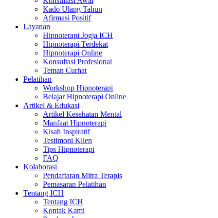
Konsultasi Awal
Kado Ulang Tahun
Afirmasi Positif
Layanan
Hipnoterapi Jogja ICH
Hipnoterapi Terdekat
Hipnoterapi Online
Konsultasi Profesional
Teman Curhat
Pelatihan
Workshop Hipnoterapi
Belajar Hipnoterapi Online
Artikel & Edukasi
Artikel Kesehatan Mental
Manfaat Hipnoterapi
Kisah Inspiratif
Testimoni Klien
Tips Hipnoterapi
FAQ
Kolaborasi
Pendaftaran Mitra Terapis
Pemasaran Pelatihan
Tentang ICH
Tentang ICH
Kontak Kami