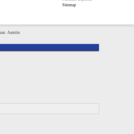
Sitemap
ember Area
aan. Aamiin.