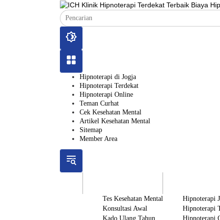
Langsung
ke
konten
Hipnoterapi di Jogja
Hipnoterapi Terdekat
Hipnoterapi Online
Teman Curhat
Cek Kesehatan Mental
Artikel Kesehatan Mental
Sitemap
Member Area
ICH
Gratis
Layanan
Tes Kesehatan Mental
Hipnoterapi 
Konsultasi Awal
Hipnoterapi 
Kado Ulang Tahun
Hipnoterapi 