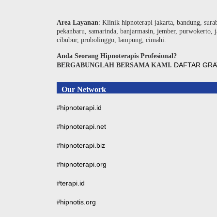
Area Layanan
: Klinik hipnoterapi jakarta, bandung, sura
pekanbaru, samarinda, banjarmasin, jember, purwokerto, j
cibubur, probolinggo, lampung, cimahi.
Anda Seorang Hipnoterapis Profesional?
DAFTAR GRA
BERGABUNGLAH BERSAMA KAMI.
Our Network
hipnoterapi.id
#
hipnoterapi.net
#
hipnoterapi.biz
#
hipnoterapi.org
#
terapi.id
#
hipnotis.org
#