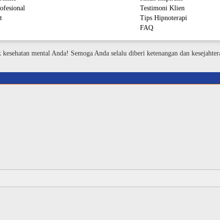
ofesional
Testimoni Klien
t
Tips Hipnoterapi
FAQ
M
k kesehatan mental Anda! Semoga Anda selalu diberi ketenangan dan kesejahter