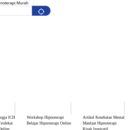
Pelatihan
Artikel & Edukasi
K
Jogja ICH
Workshop Hipnoterapi
Artikel Kesehatan Mental
Terdekat
Belajar Hipnoterapi Online
Manfaat Hipnoterapi
Online
Kisah Inspiratif