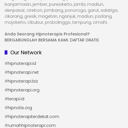
banjarmasin, jember, purwokerto, jambi, madiun,
denpasar, cirebon, jombang, ponorogo, garut, salatiga,
cikarang, gresik, magetan, nganjuk, madiun, padang,
mojokerto, cibubur, probolinggo, lampung, cimahi.
Anda Seorang Hipnoterapis Profesional?
BERGABUNGLAH BERSAMA KAMI.
DAFTAR GRATIS
Our Network
#
hipnoterapi.id
#
hipnoterapi.net
#
hipnoterapi.biz
#
hipnoterapi.org
#
terapi.id
#
hipnotis.org
#
hipnoterapiterdekat.com
#
rumahhipnoterapi.com