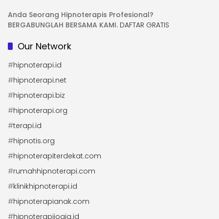
Anda Seorang Hipnoterapis Profesional?
BERGABUNGLAH BERSAMA KAMI.
DAFTAR GRATIS
Our Network
#
hipnoterapi.id
#
hipnoterapi.net
#
hipnoterapi.biz
#
hipnoterapi.org
#
terapi.id
#
hipnotis.org
#
hipnoterapiterdekat.com
#
rumahhipnoterapi.com
#
klinikhipnoterapi.id
#
hipnoterapianak.com
#
hipnoterapijogja.id