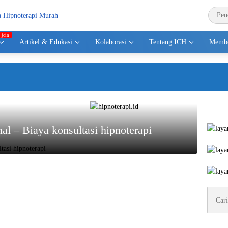
Artikel & Edukasi
Kolaborasi
Tentang ICH
Membe
Se
nal – Biaya konsultasi hipnoterapi
Cari
untuk: