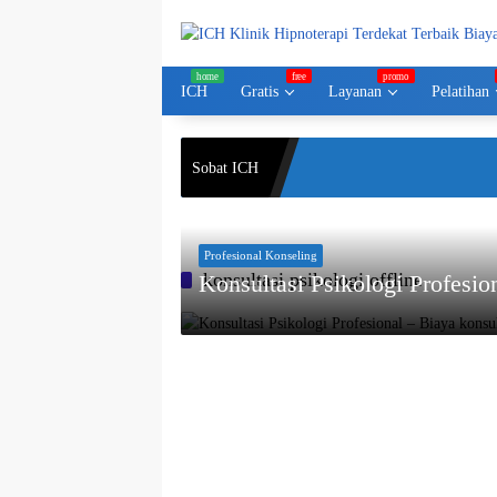
Langsung
ke
konten
ICH
Gratis
Layanan
Pelatihan
Sobat ICH
Profesional Konseling
konsultasi psikologi offline
Konsultasi Psikologi Profesio