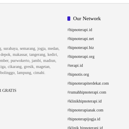
Our Network
#
hipnoterapi.id
#
hipnoterapi.net
#
hipnoterapi.biz
ng, surabaya, semarang, jogja, medan,
, depok, makassar, tangerang, kediri,
#
hipnoterapi.org
ember, purwokerto, jambi, madiun,
#
terapi.id
iga, cikarang, gresik, magetan,
obolinggo, lampung, cimahi.
#
hipnotis.org
#
hipnoterapiterdekat.com
 GRATIS
#
rumahhipnoterapi.com
#
klinikhipnoterapi.id
#
hipnoterapianak.com
#
hipnoterapijogja.id
#
klinik.hipnoterapi.id