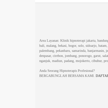
Area Layanan
: Klinik hipnoterapi jakarta, bandu
bali, malang, bekasi, bogor, solo, sidoarjo, batam
palembang, pekanbaru, samarinda, banjarmasin, j
denpasar, cirebon, jombang, ponorogo, garut, salat
nganjuk, madiun, padang, mojokerto, cibubur, pr
Anda Seorang Hipnoterapis Profesional?
BERGABUNGLAH BERSAMA KAMI.
DAFTAR