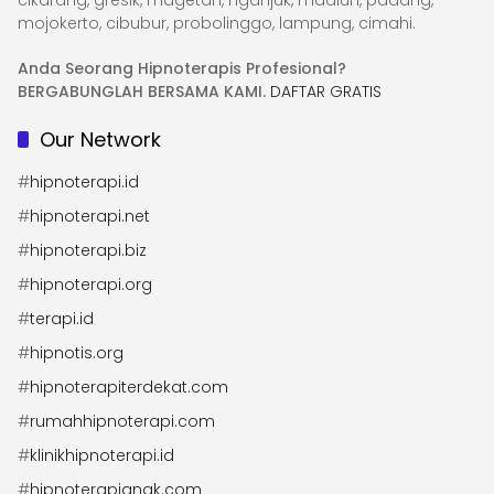
cikarang, gresik, magetan, nganjuk, madiun, padang,
mojokerto, cibubur, probolinggo, lampung, cimahi.
Anda Seorang Hipnoterapis Profesional?
BERGABUNGLAH BERSAMA KAMI.
DAFTAR GRATIS
Our Network
#
hipnoterapi.id
#
hipnoterapi.net
#
hipnoterapi.biz
#
hipnoterapi.org
#
terapi.id
#
hipnotis.org
#
hipnoterapiterdekat.com
#
rumahhipnoterapi.com
#
klinikhipnoterapi.id
#
hipnoterapianak.com