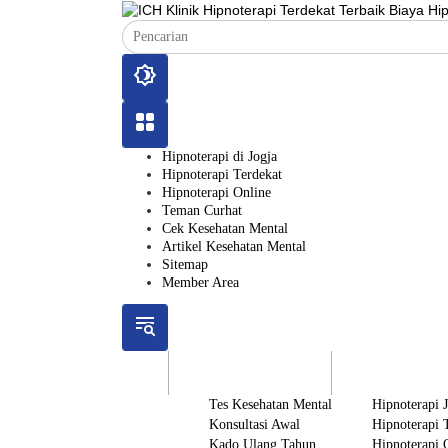
Langsung
ke
konten
Hipnoterapi di Jogja
Hipnoterapi Terdekat
Hipnoterapi Online
Teman Curhat
Cek Kesehatan Mental
Artikel Kesehatan Mental
Sitemap
Member Area
ICH
Gratis
Layanan
Tes Kesehatan Mental
Hipnoterapi 
Konsultasi Awal
Hipnoterapi 
Kado Ulang Tahun
Hipnoterapi 