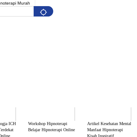
Pelatihan
Artikel & Edukasi
K
Jogja ICH
Workshop Hipnoterapi
Artikel Kesehatan Mental
Terdekat
Belajar Hipnoterapi Online
Manfaat Hipnoterapi
Online
Kisah Inspiratif