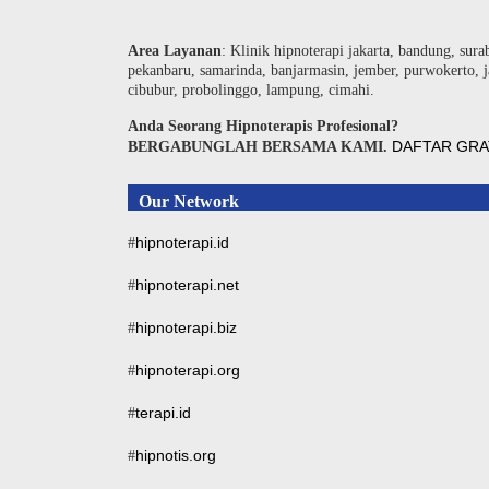
Area Layanan
: Klinik hipnoterapi jakarta, bandung, sura
pekanbaru, samarinda, banjarmasin, jember, purwokerto, j
cibubur, probolinggo, lampung, cimahi.
Anda Seorang Hipnoterapis Profesional?
DAFTAR GRA
BERGABUNGLAH BERSAMA KAMI.
Our Network
hipnoterapi.id
#
hipnoterapi.net
#
hipnoterapi.biz
#
hipnoterapi.org
#
terapi.id
#
hipnotis.org
#