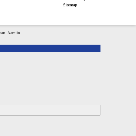
Sitemap
ember Area
aan. Aamiin.