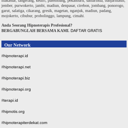
makassar, tangerang, kediri, palembang, pekanbaru, samarinda, banjarmasin,
jember, purwokerto, jambi, madiun, denpasar, cirebon, jombang, ponorogo,
garut, salatiga, cikarang, gresik, magetan, nganjuk, madiun, padang,
mojokerto, cibubur, probolinggo, lampung, cimahi.
Anda Seorang Hipnoterapis Profesional?
DAFTAR GRATIS
BERGABUNGLAH BERSAMA KAMI.
Our Network
hipnoterapi.id
#
hipnoterapi.net
#
hipnoterapi.biz
#
hipnoterapi.org
#
terapi.id
#
hipnotis.org
#
hipnoterapiterdekat.com
#