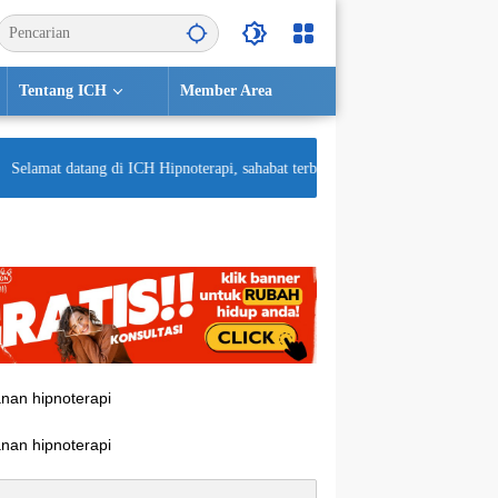
Tentang ICH
Member Area
elamat datang di ICH Hipnoterapi, sahabat terbaik untuk kesehatan mental And