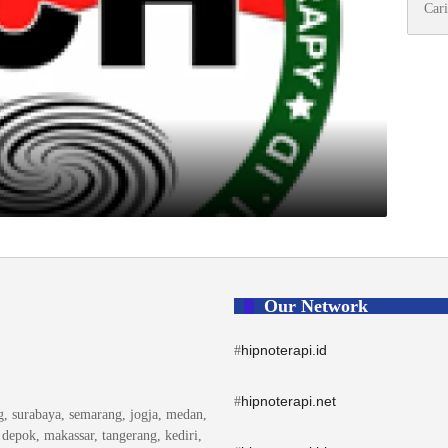
untuk:
Our Network
hipnoterapi.id
#
hipnoterapi.net
#
ng, surabaya, semarang, jogja, medan,
, depok, makassar, tangerang, kediri,