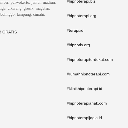
hipnoterapi.biz
#
ember, purwokerto, jambi, madiun,
iga, cikarang, gresik, magetan,
obolinggo, lampung, cimahi.
hipnoterapi.org
#
terapi.id
#
 GRATIS
hipnotis.org
#
hipnoterapiterdekat.com
#
rumahhipnoterapi.com
#
klinikhipnoterapi.id
#
hipnoterapianak.com
#
hipnoterapijogja.id
#