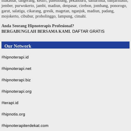
makassar, tangerang, kediri, palembang, pekanbaru, samarinda, banjarmasin,
jember, purwokerto, jambi, madiun, denpasar, cirebon, jombang, ponorogo,
garut, salatiga, cikarang, gresik, magetan, nganjuk, madiun, padang,
mojokerto, cibubur, probolinggo, lampung, cimahi.
Anda Seorang Hipnoterapis Profesional?
DAFTAR GRATIS
BERGABUNGLAH BERSAMA KAMI.
Our Network
hipnoterapi.id
#
hipnoterapi.net
#
hipnoterapi.biz
#
hipnoterapi.org
#
terapi.id
#
hipnotis.org
#
hipnoterapiterdekat.com
#