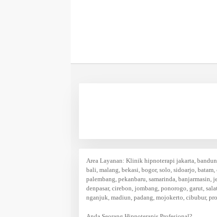
Area Layanan
: Klinik hipnoterapi jakarta, bandu
bali, malang, bekasi, bogor, solo, sidoarjo, batam,
palembang, pekanbaru, samarinda, banjarmasin, j
denpasar, cirebon, jombang, ponorogo, garut, salat
nganjuk, madiun, padang, mojokerto, cibubur, pr
Anda Seorang Hipnoterapis Profesional?