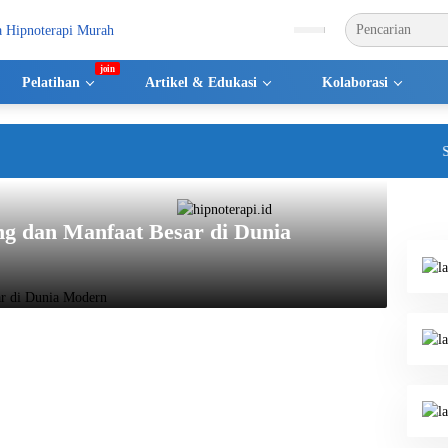
Pelatihan
Artikel & Edukasi
Kolaborasi
Sela
ng dan Manfaat Besar di Dunia