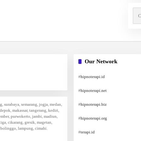
Cari
untu
Our Network
#
hipnoterapi.id
#
hipnoterapi.net
ng, surabaya, semarang, jogja, medan,
#
hipnoterapi.biz
 depok, makassar, tangerang, kediri,
ember, purwokerto, jambi, madiun,
#
hipnoterapi.org
iga, cikarang, gresik, magetan,
obolinggo, lampung, cimahi.
#
terapi.id