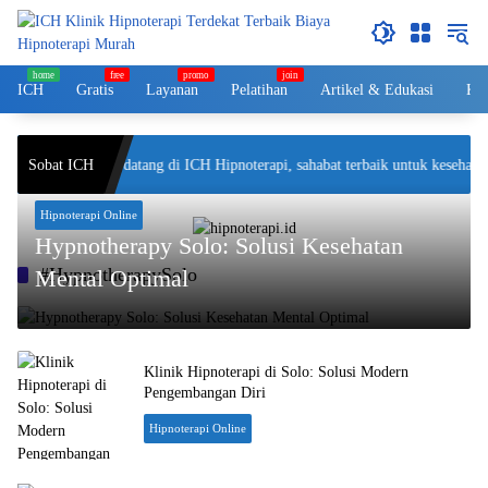
Langsung
ke
konten
ICH
Gratis
Layanan
Pelatihan
Artikel & Edukasi
Kol
Sobat ICH
Selamat datang di ICH Hipnoterapi, sahabat terbaik untuk kesehatan
Hipnoterapi Online
Hypnotherapy Solo: Solusi Kesehatan
#HypnotherapySolo
Mental Optimal
Klinik Hipnoterapi di Solo: Solusi Modern
Pengembangan Diri
Hipnoterapi Online