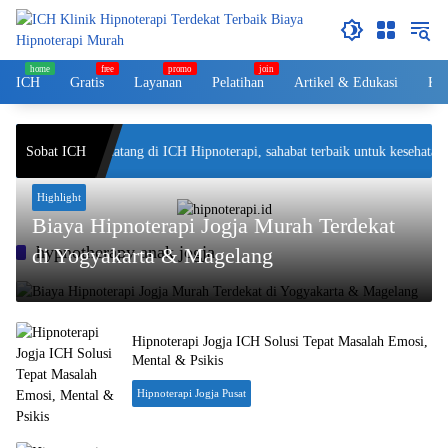
Langsung
ke
konten
ICH
Gratis
Layanan
Pelatihan
Artikel & Edukasi
Kol
Sobat ICH
Selamat datang di ICH Hipnoterapi, sahabat terbaik untuk kesehatan 
Highlight
Biaya Hipnoterapi Jogja Murah Terdekat
hypnotherapy anak jogja
di Yogyakarta & Magelang
Hipnoterapi Jogja ICH Solusi Tepat Masalah Emosi,
Mental & Psikis
Hipnoterapi Jogja Pusat