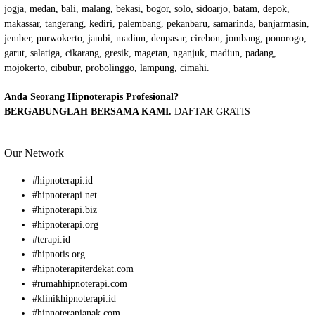
jogja, medan, bali, malang, bekasi, bogor, solo, sidoarjo, batam, depok,
makassar, tangerang, kediri, palembang, pekanbaru, samarinda, banjarmasin,
jember, purwokerto, jambi, madiun, denpasar, cirebon, jombang, ponorogo,
garut, salatiga, cikarang, gresik, magetan, nganjuk, madiun, padang,
mojokerto, cibubur, probolinggo, lampung, cimahi.
Anda Seorang Hipnoterapis Profesional?
BERGABUNGLAH BERSAMA KAMI.
DAFTAR GRATIS
Our Network
#
hipnoterapi.id
#
hipnoterapi.net
#
hipnoterapi.biz
#
hipnoterapi.org
#
terapi.id
#
hipnotis.org
#
hipnoterapiterdekat.com
#
rumahhipnoterapi.com
#
klinikhipnoterapi.id
#
hipnoterapianak.com