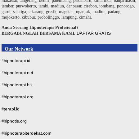
makassar, tangerang, kediri, palembang, pekanbaru, samarinda, banjarmasin,
jember, purwokerto, jambi, madiun, denpasar, cirebon, jombang, ponorogo,
garut, salatiga, cikarang, gresik, magetan, nganjuk, madiun, padang,
mojokerto, cibubur, probolinggo, lampung, cimahi.
Anda Seorang Hipnoterapis Profesional?
DAFTAR GRATIS
BERGABUNGLAH BERSAMA KAMI.
Our Network
hipnoterapi.id
#
hipnoterapi.net
#
hipnoterapi.biz
#
hipnoterapi.org
#
terapi.id
#
hipnotis.org
#
hipnoterapiterdekat.com
#