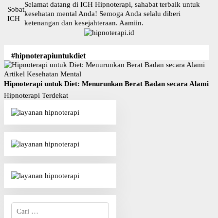
L
Selamat datang di ICH Hipnoterapi, sahabat terbaik untuk
Sobat
a
kesehatan mental Anda! Semoga Anda selalu diberi
ICH
n
ketenangan dan kesejahteraan. Aamiin.
g
s
u
#hipnoterapiuntukdiet
n
g
Artikel Kesehatan Mental
k
Hipnoterapi untuk Diet: Menurunkan Berat Badan secara Alami
e
Hipnoterapi Terdekat
k
o
n
t
e
n
C
a