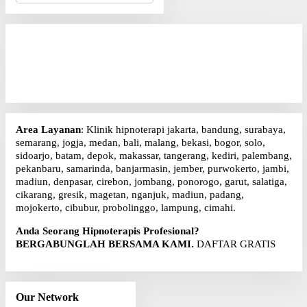
r
i
u
n
t
u
k
:
Area Layanan
: Klinik hipnoterapi jakarta, bandung, surabaya,
semarang, jogja, medan, bali, malang, bekasi, bogor, solo,
sidoarjo, batam, depok, makassar, tangerang, kediri, palembang,
pekanbaru, samarinda, banjarmasin, jember, purwokerto, jambi,
madiun, denpasar, cirebon, jombang, ponorogo, garut, salatiga,
cikarang, gresik, magetan, nganjuk, madiun, padang,
mojokerto, cibubur, probolinggo, lampung, cimahi.
Anda Seorang Hipnoterapis Profesional?
BERGABUNGLAH BERSAMA KAMI.
DAFTAR GRATIS
Our Network