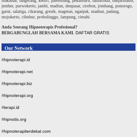
makassar, tangerang, kediri, palembang, pekanbaru, samarinda, banjarmasin,
jember, purwokerto, jambi, madiun, denpasar, cirebon, jombang, ponorogo,
garut, salatiga, cikarang, gresik, magetan, nganjuk, madiun, padang,
mojokerto, cibubur, probolinggo, lampung, cimahi.
Anda Seorang Hipnoterapis Profesional?
DAFTAR GRATIS
BERGABUNGLAH BERSAMA KAMI.
Our Network
hipnoterapi.id
#
hipnoterapi.net
#
hipnoterapi.biz
#
hipnoterapi.org
#
terapi.id
#
hipnotis.org
#
hipnoterapiterdekat.com
#