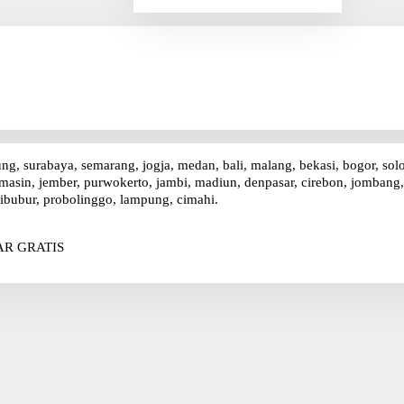
r
i
u
n
t
u
k
:
ung, surabaya, semarang, jogja, medan, bali, malang, bekasi, bogor, sol
asin, jember, purwokerto, jambi, madiun, denpasar, cirebon, jombang, p
ibubur, probolinggo, lampung, cimahi.
R GRATIS