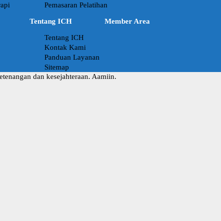
api
Pemasaran Pelatihan
Tentang ICH
Member Area
Tentang ICH
Kontak Kami
Panduan Layanan
Sitemap
ketenangan dan kesejahteraan. Aamiin.