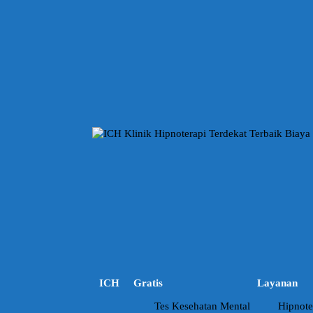
L
a
n
g
s
u
n
g
k
e
k
o
n
t
e
n
ICH
Gratis
Layanan
Tes Kesehatan Mental
Hipnote