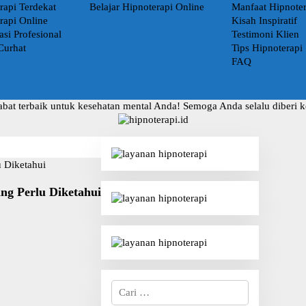
rapi Terdekat
Belajar Hipnoterapi Online
Manfaat Hipnoter
rapi Online
Kisah Inspiratif
asi Profesional
Testimoni Klien
Curhat
Tips Hipnoterapi
FAQ
abat terbaik untuk kesehatan mental Anda! Semoga Anda selalu diberi 
ng Perlu Diketahui
C
a