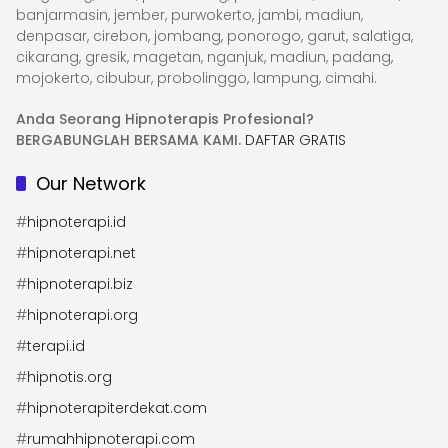
banjarmasin, jember, purwokerto, jambi, madiun,
denpasar, cirebon, jombang, ponorogo, garut, salatiga,
cikarang, gresik, magetan, nganjuk, madiun, padang,
mojokerto, cibubur, probolinggo, lampung, cimahi.
Anda Seorang Hipnoterapis Profesional?
BERGABUNGLAH BERSAMA KAMI.
DAFTAR GRATIS
Our Network
#
hipnoterapi.id
#
hipnoterapi.net
#
hipnoterapi.biz
#
hipnoterapi.org
#
terapi.id
#
hipnotis.org
#
hipnoterapiterdekat.com
#
rumahhipnoterapi.com